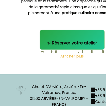
pratique et la transmets : une approche qui 
de la gemmothérapie classique et qui s'i
pleinement à une
pratique culinaire cons
🌱
L'esprit de l
Afficher plus
journée
Cet atelier s'adresse à celles et ceux qui sou
comprendre le
sens profond
des élixirs de 
Chalet D'Arvière, Arvière-En-
+33 6 
Valromey, France,
apprendre à
cueillir avec respect et inte
+33 6 
01260 ARVIÈRE-EN-VALROMEY -
Conta
découvrir des
méthodes de préparation avec
FRANCE