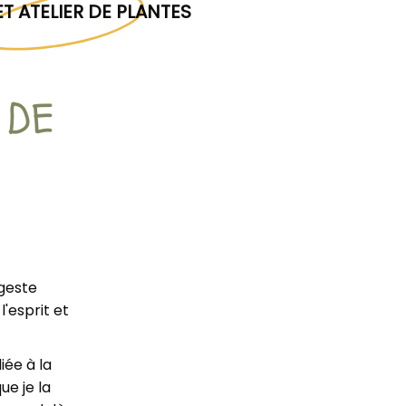
T ATELIER DE PLANTES
 DE
 geste
l'esprit et
iée à la
que je la