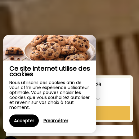
Ce site internet utilise des
cookies
Nous utilisons des cookies afin de
Du
au
vous offrir une expérience utilisateur
optimale. Vous pouvez choisir les
cookies que vous souhaitez autoriser
1
hébergement /
2
adultes
et revenir sur vos choix à tout
moment.
RECHERCHER
Accepter
Paramétrer
CLICK & COLLECT