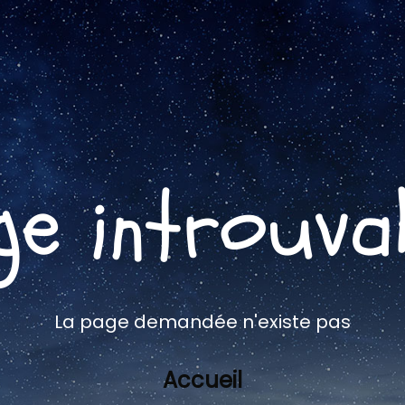
ge introuva
La page demandée n'existe pas
Accueil