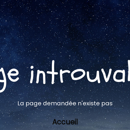
ge introuva
La page demandée n'existe pas
Accueil